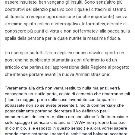
essere insultato, ben vengano gli insulti. Sono senz'altro più
costruttivi del silenzio passivo con il quale i cittadini si stanno
abituando a recepire ogni decisione (anche importante) senza
il minimo spirito critico o interrogativo. Informatevi, cercate di
conoscere più punti di vista e non soffermatevi alla pacca sulla
spalla della persona per la quale nutrite la massima fiducia.
Un esempio su tutti: l'area degli ex cantieri navali e riporto un
post che ho pubblicato stamattina con riferimento ad un
articolo che parlava dell'approvazione della Regione al progetto
che intende portare avanti la nuova Amministrazione:
"Veramente alla città non verrà restituito nulla ma anzi, verrà
consegnato un inutile porto, colate di cemento che rimarranno tali
( tipo la maggior parte delle case invendute con tapparelle
abbassate non so se avete presente ), mq di commerciale che
potenzialmente potranno decretare il ko definitivo per i
commercianti del centro e ultimo ma non ultimo l'effetto erosione
sulle spiagge ( pensate che anche il WWF, non proprio bao bao
micio micio, si é esposto in questo senso ) e
allora vorrei sapere
proprio come potranno i gestori di stabilimenti balneari accettare