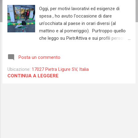
Oggi, per motivi lavorativi ed esigenze di
spesa , ho avuto l'occasione di dare
un'occhiata al paese in orari diversi (al
mattino e al pomeriggio). Purtroppo quello
che leggo su PietrAttiva e sui profili personali
di alcuni di voi è vero: c'è ancora troppa
gente in giro . Ovviamente ognuno potrebbe
Posta un commento
essere fuori casa per una ragione legittima
(una di quelle previste dal decreto), ma
Ubicazione:
17027 Pietra Ligure SV, Italia
quando vedo la coppia di anziani che
CONTINUA A LEGGERE
passeggia con i nipotini piuttosto che i
ragazzini che se la spassano sopra ad un
monopattino "gareggiando", viene difficile
non pensare male. Forse sarebbe utile (ma
sicuramente non risolutivo in toto) iniziare a
far girare delle macchine con gli altoparlanti
per invitare la gente a rimanere in casa (lo
fanno a Loano, a Laigueglia e non solo).