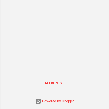
Repetita iuvant, forse. Per quanto riguarda i
supermercati del territorio, invece, ho notato
grande rigore da parte di tutte le catene di
alimentari nel far rispettare le normative
vigenti. Cert...
ALTRI POST
Powered by Blogger