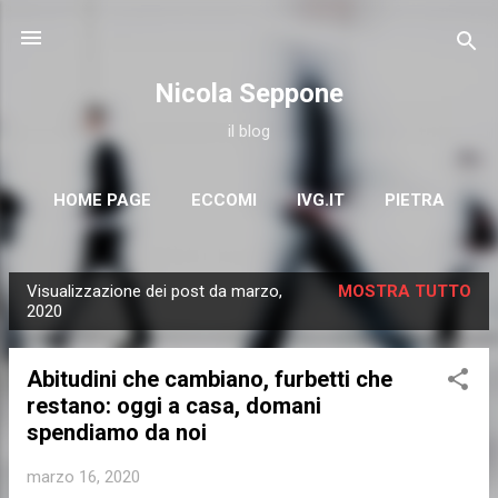
Passa ai contenuti principali
Nicola Seppone
il blog
HOME PAGE
ECCOMI
IVG.IT
PIETRA
COMUNICATI
SATIRA
ALTRO…
EBOOK
Visualizzazione dei post da marzo,
MOSTRA TUTTO
P
2020
o
s
Abitudini che cambiano, furbetti che
t
restano: oggi a casa, domani
spendiamo da noi
marzo 16, 2020