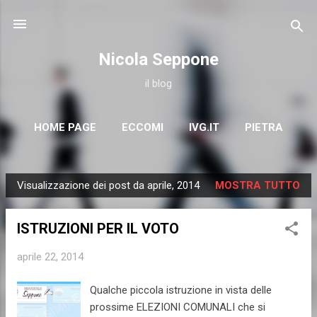
Passa ai contenuti principali
Nicola Seppone
il blog
HOME PAGE
ECCOMI
IVG.IT
PIETRA
COMUNICATI
SATIRA
ALTRO…
EBOOK
Visualizzazione dei post da aprile, 2014
MOSTRA TUTTO
P
o
ISTRUZIONI PER IL VOTO
s
t
aprile 22, 2014
Qualche piccola istruzione in vista delle
prossime ELEZIONI COMUNALI che si