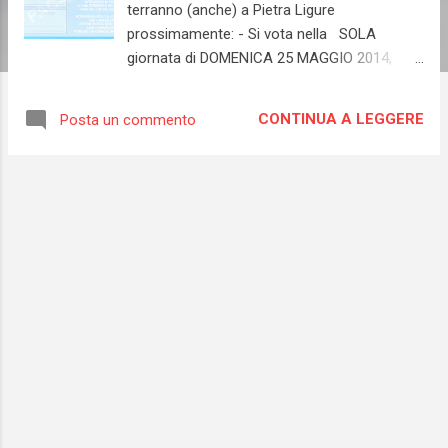
terranno (anche) a Pietra Ligure
prossimamente: - Si vota nella SOLA
giornata di DOMENICA 25 MAGGIO 2014,
quindi avrete una sola giornata a
disposizione per esprimere il vostro voto,
CONTINUA A LEGGERE
Posta un commento
non più due - COME SI VOTA: prendete
come esempio l'immagine (sotto) del mio
santino, quella senza la mia foto - quindi con
una X SEGNATE IL SIMBOLO che
rappresenta la lista che preferite e in
questo modo darete il vostro voto a tutta la
lista ( e quindi anche al candidato Sindaco ) -
Poi, e questo è MOLTO IMPORTANTE da
ricordare: da quest'anno sarà possibile (
oltre al voto con la X sul simbolo della lista )
esprimere DUE PREFERENZE PERSONALI,
ma attenzione, potrete scrivere i nomi di: -
UN UOMO ( un esempio a caso, SEPPONE ) -
UNA DONNA ( il nome di una donna in lista,