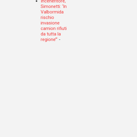
Inceneritore,
Simonetti: ‘In
Valbormida
rischio
invasione
camion rifiuti
da tutta la
regione’”
-