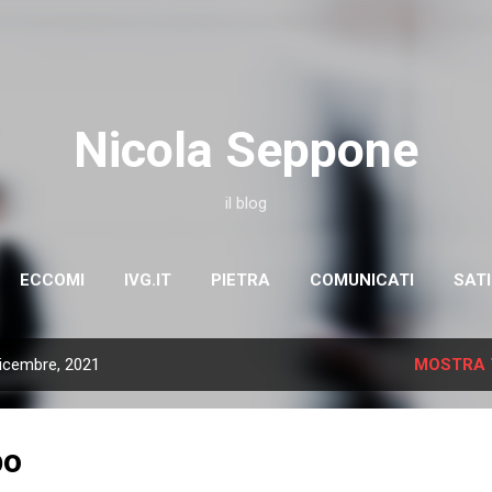
Passa ai contenuti principali
Nicola Seppone
il blog
ECCOMI
IVG.IT
PIETRA
COMUNICATI
SAT
dicembre, 2021
MOSTRA 
po