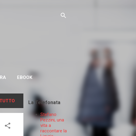
IRA
EBOOK
TUTTO
La Telefonata
Stefano
Pezzini, una
vita a
raccontare la