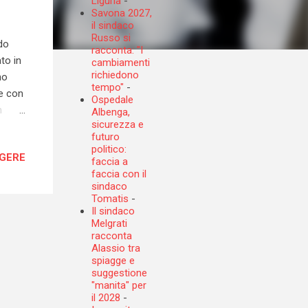
Liguria
-
Savona 2027,
il sindaco
Russo si
ndo
racconta: "I
to in
cambiamenti
richiedono
no
tempo"
-
de con
Ospedale
n
Albenga,
sicurezza e
 ha
futuro
l
politico:
GGERE
 alle
faccia a
faccia con il
o il
sindaco
crazia
Tomatis
-
ti.
Il sindaco
Melgrati
 che
racconta
Alassio tra
spiagge e
suggestione
"manita" per
il 2028
-