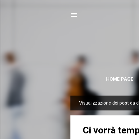
HOME PAGE
Visualizzazione dei post da 
P
o
s
Ci vorrà tem
t