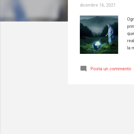
dicembre 16, 2021
Ogn
pri
que
rea
la 
sil
sos
Posta un commento
ter
spa
res
dec
Ogn
pro