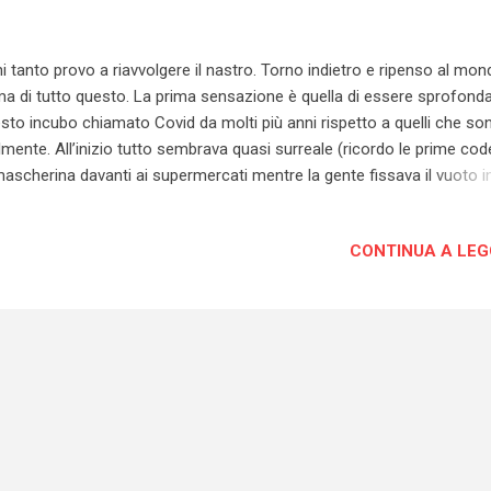
i tanto provo a riavvolgere il nastro. Torno indietro e ripenso al mo
ma di tutto questo. La prima sensazione è quella di essere sprofonda
sto incubo chiamato Covid da molti più anni rispetto a quelli che so
lmente. All’inizio tutto sembrava quasi surreale (ricordo le prime co
mascherina davanti ai supermercati mentre la gente fissava il vuoto i
enzio). Oggi tutto è diventato drammaticamente normale. Il bollettino
tituito il tramonto del sole come segnale di una giornata che volge a
CONTINUA A LE
mine. I colori delle zone, quelli che eravamo convinti di esserci lasciati
lle, tornano. Tv e giornali parlano solo di virus e vaccini. Come se tutt
to si fosse volatilizzato. Sui social va in scena il trionfo di una demo
linata in una libertà di manifestazione del proprio pensiero senza limi
i giorno viaggiano in rete milioni di informazioni. Milioni di messaggi
vano a dare spiegazioni e interpretazioni diverse a t...