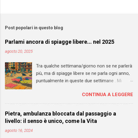
Post popolari in questo blog
Parlami ancora di spiagge libere... nel 2025
agosto 20, 2025
Tra qualche settimana/giorno non se ne parlerà
più, ma di spiagge libere se ne parla ogni anno,
puntualmente in queste due settimane . Mi
auguro che il 2027 si riveli l'anno di svolta anche
CONTINUA A LEGGERE
per questi spazi pubblici. Sarebbe un'occasione
importante per rivedere TOTALMENTE la loro
gestione. Sono andato a vedere sul mio blog
Pietra, ambulanza bloccata dal passaggio a
personale e ho trovato un pezzo datato 2013 in
livello: il senso è unico, come la Vita
cui chiedevo - a Pietra, ma in realtà il discorso
agosto 16, 2024
vale ovunque - di "convertire" le libere in SLA