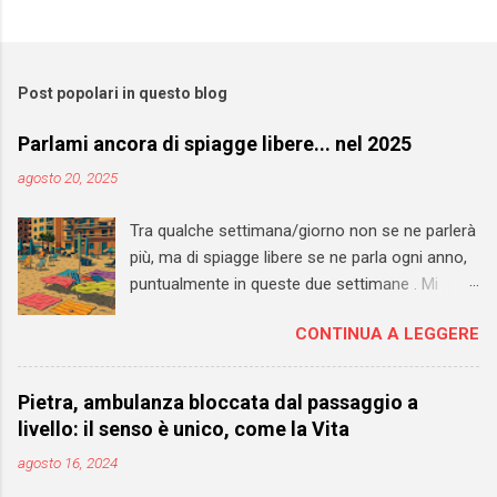
Post popolari in questo blog
Parlami ancora di spiagge libere... nel 2025
agosto 20, 2025
Tra qualche settimana/giorno non se ne parlerà
più, ma di spiagge libere se ne parla ogni anno,
puntualmente in queste due settimane . Mi
auguro che il 2027 si riveli l'anno di svolta anche
CONTINUA A LEGGERE
per questi spazi pubblici. Sarebbe un'occasione
importante per rivedere TOTALMENTE la loro
gestione. Sono andato a vedere sul mio blog
Pietra, ambulanza bloccata dal passaggio a
personale e ho trovato un pezzo datato 2013 in
livello: il senso è unico, come la Vita
cui chiedevo - a Pietra, ma in realtà il discorso
agosto 16, 2024
vale ovunque - di "convertire" le libere in SLA
(spiagge libere attrezzate) . Servizi minimi