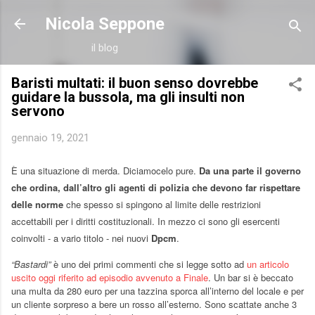
Passa ai contenuti principali
Nicola Seppone
il blog
Baristi multati: il buon senso dovrebbe
guidare la bussola, ma gli insulti non
servono
gennaio 19, 2021
È una situazione di merda. Diciamocelo pure.
Da una parte il governo
che ordina, dall’altro gli agenti di polizia che devono far rispettare
delle norme
che spesso si spingono al limite delle restrizioni
accettabili per i diritti costituzionali. In mezzo ci sono gli esercenti
coinvolti - a vario titolo - nei nuovi
Dpcm
.
“Bastardi”
è uno dei primi commenti che si legge sotto ad
un articolo
uscito oggi riferito ad episodio avvenuto a Finale
. Un bar si è beccato
una multa da 280 euro per una tazzina sporca all’interno del locale e per
un cliente sorpreso a bere un rosso all’esterno. Sono scattate anche 3