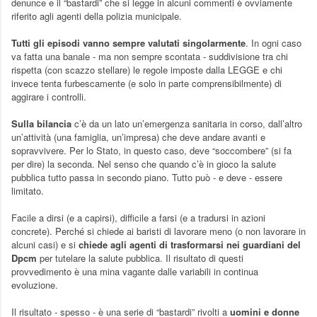
denunce e il “bastardi” che si legge in alcuni commenti è ovviamente
riferito agli agenti della polizia municipale.
Tutti gli episodi vanno sempre valutati singolarmente
. In ogni caso
va fatta una banale - ma non sempre scontata - suddivisione tra chi
rispetta (con scazzo stellare) le regole imposte dalla LEGGE e chi
invece tenta furbescamente (e solo in parte comprensibilmente) di
aggirare i controlli.
Sulla bilancia
c’è da un lato un’emergenza sanitaria in corso, dall’altro
un’attività (una famiglia, un’impresa) che deve andare avanti e
sopravvivere. Per lo Stato, in questo caso, deve “soccombere” (si fa
per dire) la seconda. Nel senso che quando c’è in gioco la salute
pubblica tutto passa in secondo piano. Tutto può - e deve - essere
limitato.
Facile a dirsi (e a capirsi), difficile a farsi (e a tradursi in azioni
concrete). Perché si chiede ai baristi di lavorare meno (o non lavorare in
alcuni casi) e si
chiede agli agenti di trasformarsi nei guardiani del
Dpcm
per tutelare la salute pubblica. Il risultato di questi
provvedimento è una mina vagante dalle variabili in continua
evoluzione.
Il risultato - spesso - è una serie di “bastardi” rivolti a
uomini e donne