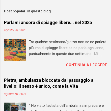
Post popolari in questo blog
Parlami ancora di spiagge libere... nel 2025
agosto 20, 2025
Tra qualche settimana/giorno non se ne parlerà
più, ma di spiagge libere se ne parla ogni anno,
puntualmente in queste due settimane . Mi
auguro che il 2027 si riveli l'anno di svolta anche
CONTINUA A LEGGERE
per questi spazi pubblici. Sarebbe un'occasione
importante per rivedere TOTALMENTE la loro
gestione. Sono andato a vedere sul mio blog
Pietra, ambulanza bloccata dal passaggio a
personale e ho trovato un pezzo datato 2013 in
livello: il senso è unico, come la Vita
cui chiedevo - a Pietra, ma in realtà il discorso
agosto 16, 2024
vale ovunque - di "convertire" le libere in SLA
(spiagge libere attrezzate) . Servizi minimi
“ Ho visto l’autista dell’ambulanza imprecare e
garantiti, NESSUN COSTO di accesso per chi