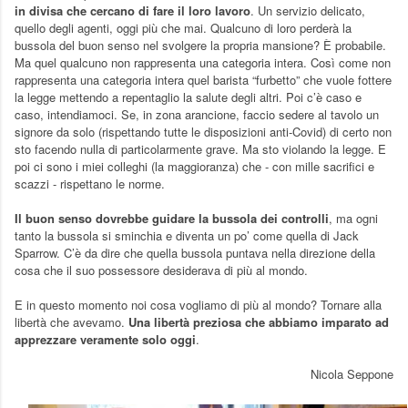
in divisa che cercano di fare il loro lavoro
. Un servizio delicato,
quello degli agenti, oggi più che mai. Qualcuno di loro perderà la
bussola del buon senso nel svolgere la propria mansione? È probabile.
Ma quel qualcuno non rappresenta una categoria intera. Così come non
rappresenta una categoria intera quel barista “furbetto” che vuole fottere
la legge mettendo a repentaglio la salute degli altri. Poi c’è caso e
caso, intendiamoci. Se, in zona arancione, faccio sedere al tavolo un
signore da solo (rispettando tutte le disposizioni anti-Covid) di certo non
sto facendo nulla di particolarmente grave. Ma sto violando la legge. E
poi ci sono i miei colleghi (la maggioranza) che - con mille sacrifici e
scazzi - rispettano le norme.
Il buon senso dovrebbe guidare la bussola dei controlli
, ma ogni
tanto la bussola si sminchia e diventa un po’ come quella di Jack
Sparrow. C’è da dire che quella bussola puntava nella direzione della
cosa che il suo possessore desiderava di più al mondo.
E in questo momento noi cosa vogliamo di più al mondo? Tornare alla
libertà che avevamo.
Una libertà preziosa che abbiamo imparato ad
apprezzare veramente solo oggi
.
Nicola Seppone