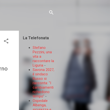
La Telefonata
Stefano
Pezzini, una
vita a
raccontare la
Liguria
-
orno
Savona 2027,
il sindaco
Russo si
racconta: "I
cambiamenti
richiedono
tempo"
-
Ospedale
Albenga,
sicurezza e