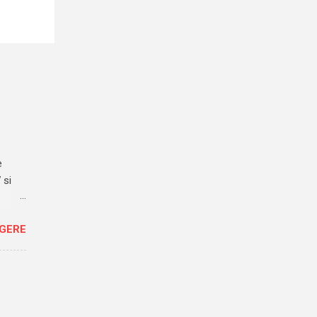
e
 si
 sul
GGERE
ra,
libere
de al
nto
 - i