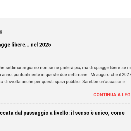
og
gge libere... nel 2025
he settimana/giorno non se ne parlerà più, ma di spiagge libere se n
i anno, puntualmente in queste due settimane . Mi auguro che il 2027
anno di svolta anche per questi spazi pubblici. Sarebbe un'occasione
te per rivedere TOTALMENTE la loro gestione. Sono andato a vedere
CONTINUA A LE
personale e ho trovato un pezzo datato 2013 in cui chiedevo - a Piet
ltà il discorso vale ovunque - di "convertire" le libere in SLA (spiagge 
e) . Servizi minimi garantiti, NESSUN COSTO di accesso per chi acce
cata dal passaggio a livello: il senso è unico, come
uesti giorni sui giornali non si parla d'altro. Fa un po' sorridere, non ta
 cosa non sia seria (anzi), ma perché se ne parla sempre senza mai
rotta. E il problema è che a rimetterci non sono solo - ed ovviamente