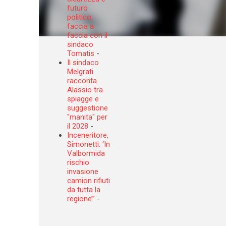
futuro
politico:
faccia a
faccia con il
sindaco
Tomatis
-
Il sindaco
Melgrati
racconta
Alassio tra
spiagge e
suggestione
"manita" per
il 2028
-
Inceneritore,
Simonetti: ‘In
Valbormida
rischio
invasione
camion rifiuti
da tutta la
regione’”
-