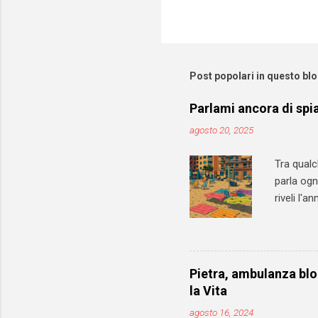
Post popolari in questo bl
Parlami ancora di spia
agosto 20, 2025
Tra qualc
parla ogn
riveli l'
importan
mio blog 
ma in rea
attrezzat
Pietra, ambulanza bloc
lido. In q
la Vita
perché la
agosto 16, 2024
cambiare 