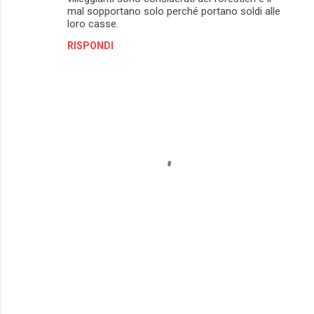
mal sopportano solo perché portano soldi alle
loro casse.
RISPONDI
P
o
s