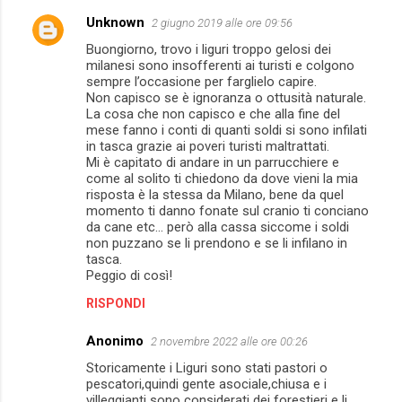
Unknown
2 giugno 2019 alle ore 09:56
C
Buongiorno, trovo i liguri troppo gelosi dei
o
milanesi sono insofferenti ai turisti e colgono
m
sempre l’occasione per farglielo capire.
Non capisco se è ignoranza o ottusità naturale.
m
La cosa che non capisco e che alla fine del
mese fanno i conti di quanti soldi si sono infilati
e
in tasca grazie ai poveri turisti maltrattati.
n
Mi è capitato di andare in un parrucchiere e
come al solito ti chiedono da dove vieni la mia
t
risposta è la stessa da Milano, bene da quel
i
momento ti danno fonate sul cranio ti conciano
da cane etc... però alla cassa siccome i soldi
non puzzano se li prendono e se li infilano in
tasca.
Peggio di così!
RISPONDI
Anonimo
2 novembre 2022 alle ore 00:26
Storicamente i Liguri sono stati pastori o
pescatori,quindi gente asociale,chiusa e i
villeggianti sono considerati dei forestieri e li