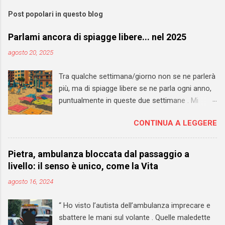
Post popolari in questo blog
Parlami ancora di spiagge libere... nel 2025
agosto 20, 2025
Tra qualche settimana/giorno non se ne parlerà
più, ma di spiagge libere se ne parla ogni anno,
puntualmente in queste due settimane . Mi
auguro che il 2027 si riveli l'anno di svolta anche
CONTINUA A LEGGERE
per questi spazi pubblici. Sarebbe un'occasione
importante per rivedere TOTALMENTE la loro
gestione. Sono andato a vedere sul mio blog
Pietra, ambulanza bloccata dal passaggio a
personale e ho trovato un pezzo datato 2013 in
livello: il senso è unico, come la Vita
cui chiedevo - a Pietra, ma in realtà il discorso
agosto 16, 2024
vale ovunque - di "convertire" le libere in SLA
(spiagge libere attrezzate) . Servizi minimi
“ Ho visto l’autista dell’ambulanza imprecare e
garantiti, NESSUN COSTO di accesso per chi
sbattere le mani sul volante . Quelle maledette
accede al lido. In questi giorni sui giornali non si