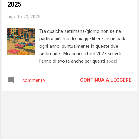
2025
agosto 20, 2025
Tra qualche settimana/giorno non se ne
parlerà più, ma di spiagge libere se ne parla
ogni anno, puntualmente in queste due
settimane . Mi auguro che il 2027 si riveli
l'anno di svolta anche per questi spazi
pubblici. Sarebbe un'occasione importante
per rivedere TOTALMENTE la loro gestione.
CONTINUA A LEGGERE
1 commento
Sono andato a vedere sul mio blog
personale e ho trovato un pezzo datato
2013 in cui chiedevo - a Pietra, ma in realtà il
discorso vale ovunque - di "convertire" le
libere in SLA (spiagge libere attrezzate) .
Servizi minimi garantiti, NESSUN COSTO di
accesso per chi accede al lido. In questi
giorni sui giornali non si parla d'altro. Fa un