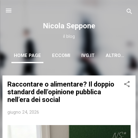
Passa ai contenuti principali
Nicola Seppone
il blog
HOME PAGE
ECCOMI
IVG.IT
ALTRO…
Raccontare o alimentare? Il doppio
P
standard dell’opinione pubblica
o
nell’era dei social
s
t
giugno 24, 2026