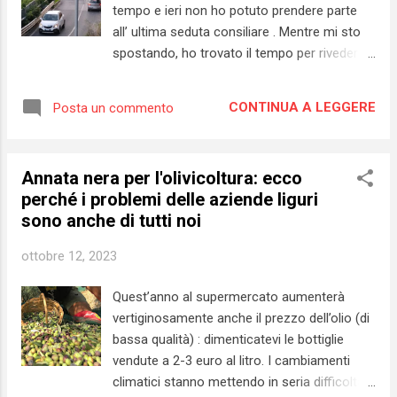
sintetizzato nel virgolettato che vi ho
tempo e ieri non ho potuto prendere parte
riportato all’inizio di questo scritto. Come la
all’ ultima seduta consiliare . Mentre mi sto
penso non è un segreto : l a decisione di
spostando, ho trovato il tempo per rivedermi
rendere il lungomare di Pietra a senso unico
parte della discussione e scrivere due righe
è stata un errore . Durante il mio mandato
su uno dei punti affrontati ieri, ovvero l’ormai
come consigliere comunale, che si è
CONTINUA A LEGGERE
Posta un commento
famigerato senso unico sul lungomare Bado
concluso pochi mesi...
. Sindaco e maggioranza rivendicano con
forza la scelta fatta . Ma c’è una "novità",
Annata nera per l'olivicoltura: ecco
ovvero uno studio tecnico commissionato
perché i problemi delle aziende liguri
(ad agosto 2023) per capire - in sostanza -
sono anche di tutti noi
come stanno andando le cose con la nuova
viabilità . I risultati sui flussi del traffico,
ottobre 12, 2023
tuttavia, non arriveranno prima di giugno
2024 , dopo le prossime elezioni
Quest’anno al supermercato aumenterà
amministrative. La giunta ha il diritto e il
vertiginosamente anche il prezzo dell’olio (di
dovere di compiere delle scelte. Scelte che,
bassa qualità) : dimenticatevi le bottiglie
spesso, possono essere impattanti (in
vendute a 2-3 euro al litro. I cambiamenti
positivo o in negativo) sulla vita dei cittadini.
climatici stanno mettendo in seria difficoltà
Vi faccio questa domanda e, indirettamente,