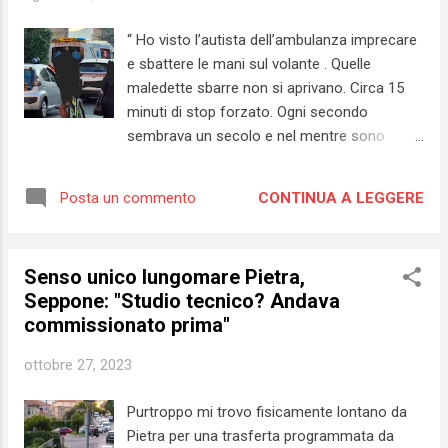
“ Ho visto l’autista dell’ambulanza imprecare
e sbattere le mani sul volante . Quelle
maledette sbarre non si aprivano. Circa 15
minuti di stop forzato. Ogni secondo
sembrava un secolo e nel mentre sono
passati ben due treni ”. Il 5 agosto scorso, a
Pietra Ligure è andata in scena una
CONTINUA A LEGGERE
Posta un commento
situazione per nulla difficile da immaginare,
soprattutto da quando il lungomare Bado è
diventato a senso unico. Lo scatto che ritrae
Senso unico lungomare Pietra,
l’ambulanza bloccata tra le sbarre e le auto
Seppone: "Studio tecnico? Andava
in coda è emblematico ed è stato pubblicato
commissionato prima"
sul gruppo Sei di Pietra Ligure se da una
testimone oculare (potete leggerlo cliccando
ottobre 27, 2023
qui ). Oggi pomeriggio ho avuto modo di
parlare con un’altra persona che ha assistito
Purtroppo mi trovo fisicamente lontano da
alla stessa scena . Il suo racconto è
Pietra per una trasferta programmata da