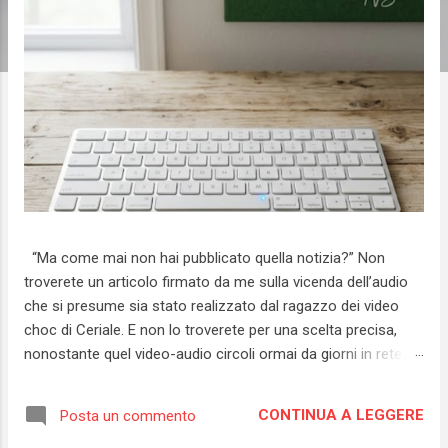
“Ma come mai non hai pubblicato quella notizia?” Non
troverete un articolo firmato da me sulla vicenda dell’audio
che si presume sia stato realizzato dal ragazzo dei video
choc di Ceriale. E non lo troverete per una scelta precisa,
nonostante quel video-audio circoli ormai da giorni in rete.
Credo sia necessario distinguere tra una notizia di interesse
pubblico e rilevanza sociale - uno dei principi fondamentali
CONTINUA A LEGGERE
Posta un commento
dell’informazione - e la volontà di alimentare una gogna