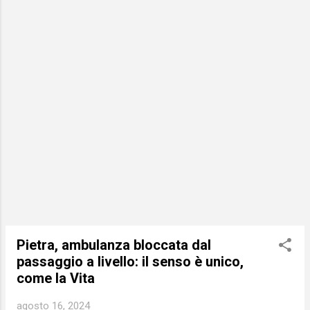
po' sorridere, non tanto perché la cosa non
sia seria (anzi), ma perché se ne parla
sempre senza mai cambiare rotta. E il
problema è che a rimetterci non sono solo -
ed ovviamente - i turisti, ma anche i
sindaci/amministratori, chiamati ad
intervenire con strumenti che molto spesso
non hanno a loro disposizione. Credo siano
evidenti a tu...
Pietra, ambulanza bloccata dal
passaggio a livello: il senso è unico,
come la Vita
agosto 16, 2024