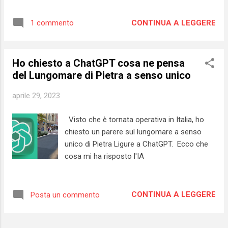
le piccole-medie imprese e nei prossimi
la faccio all’amministrazione pietrese: non
mesi è previsto un calo della produzione in
era forse il caso di commissionare PRI...
CONTINUA A LEGGERE
1 commento
Liguria che potrebbe raggiungere cifre record
in negativo, anche -70% . L’inflazione sta
devastando il potere d’acquisto delle famiglie
Ho chiesto a ChatGPT cosa ne pensa
italiane. Banche ed enti regolatori possono
del Lungomare di Pietra a senso unico
anche provare ad iniettare sul mercato “le
cure” migliori, ma per un’azienda quello che
aprile 29, 2023
conta è ciò che si ritrova nel cassetto alla
fine della giornata tra attivi e passivi. Le
Visto che è tornata operativa in Italia, ho
politiche centrali e regionali hanno il dovere
chiesto un parere sul lungomare a senso
di sostenere queste aziende. Per quanto
unico di Pietra Ligure a ChatGPT. Ecco che
riguarda il comparto olivicolo, il pietrese ha la
cosa mi ha risposto l'IA
fortuna e l’onore di ospitare sul proprio
territorio una delle aziende più premiate in
Liguria e in Italia . Vi parlo di Olio Pedro ,
CONTINUA A LEGGERE
Posta un commento
anche perché conosco molto bene Claudio e
Chiara, e perché con...