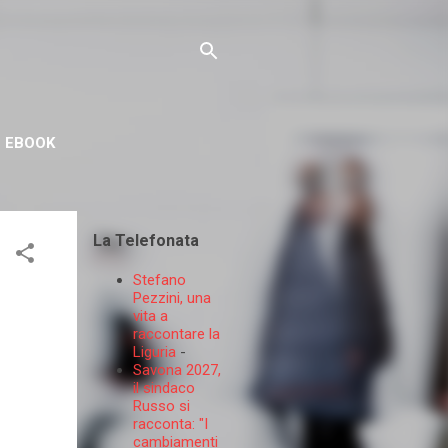
EBOOK
La Telefonata
Stefano
Pezzini, una
vita a
raccontare la
Liguria
-
Savona 2027,
il sindaco
Russo si
racconta: "I
cambiamenti