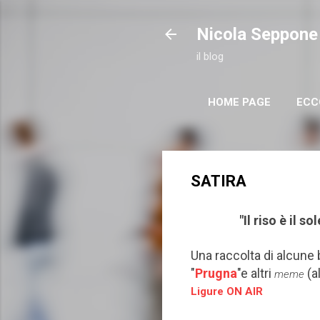
Nicola Seppone
il blog
HOME PAGE
ECC
SATIRA
"Il riso è il 
Una raccolta di alcune 
"
Prugna
"e
altri
(a
meme
Ligure ON AIR