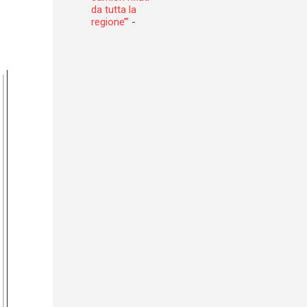
da tutta la
regione’”
-