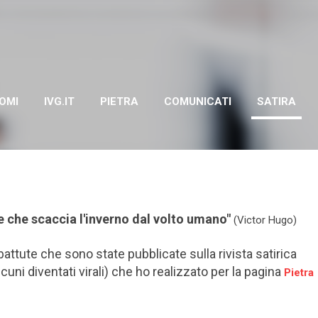
Passa ai contenuti principali
OMI
IVG.IT
PIETRA
COMUNICATI
SATIRA
sole che scaccia l'inverno dal volto umano"
(Victor Hugo)
battute che sono state pubblicate sulla rivista satirica
lcuni diventati virali) che ho realizzato per la pagina
Pietra