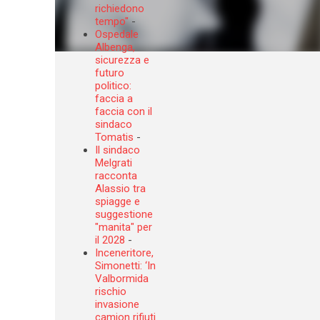
richiedono
tempo"
-
Ospedale
Albenga,
sicurezza e
futuro
politico:
faccia a
faccia con il
sindaco
Tomatis
-
Il sindaco
Melgrati
racconta
Alassio tra
spiagge e
suggestione
"manita" per
il 2028
-
Inceneritore,
Simonetti: ‘In
Valbormida
rischio
invasione
camion rifiuti