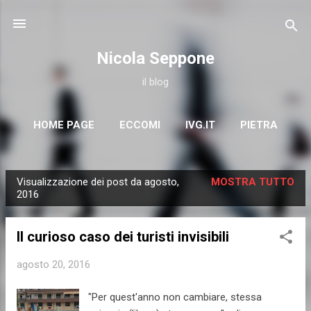
Passa ai contenuti principali
Nicola Seppone
il blog
HOME PAGE
ECCOMI
IVG.IT
PIETRA
COMUNICATI
SATIRA
ALTRO…
EBOOK
Visualizzazione dei post da agosto,
MOSTRA TUTTO
P
2016
o
s
Il curioso caso dei turisti invisibili
t
agosto 20, 2016
"Per quest'anno non cambiare, stessa