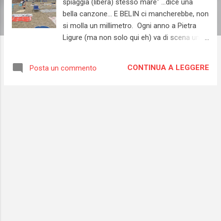
spiaggia (libera) stesso mare" ...dice una
bella canzone... E BELIN ci mancherebbe, non
si molla un millimetro. Ogni anno a Pietra
Ligure (ma non solo qui eh) va di scena un
"simpatico" siparietto che vede come
protagonisti i frequentatori delle spiagge
CONTINUA A LEGGERE
Posta un commento
libere. Se esistesse una disciplina olimpica
chiamata "Marcia verso la libera con lancio
del telo mare e occupazione del posto"...beh,
avremmo atleti da oro assicurato. Tutto ha
inizio all'alba, ma secondo me, nella mente
dei protagonisti, i preparativi fervono già a
notte fonda, quando le luci dei lampioni
illuminano ancora le vie e per le strade passa
solo il camion di Frascheri che
#orcobelinofatelargochedevoportareillattefr
escoovunque. I c.d. bagnanti, tipicamente
signore e signori di una certa età (i giovani
vanno esclusi per forza, a quell'ora o stanno