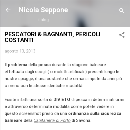
Passa ai contenuti principali
Nicola Seppone
il blog
PESCATORI & BAGNANTI, PERICOLI
COSTANTI
agosto 13, 2013
Il
problema
della
pesca
durante la stagione balneare
effettuata dagli scogli ( o moletti artificiali ) presenti lungo le
nostre spiagge, è una costante che ormai si ripete da anni più
o meno con le stesse identiche modalità.
Esiste infatti una sorta di
DIVIETO
di pesca in determinati orari
e attraverso determinate modalità come potete vedere in
questo screenshot preso da una
ordinanza sulla sicurezza
balneare
della
Capitaneria di Porto
di Savona.