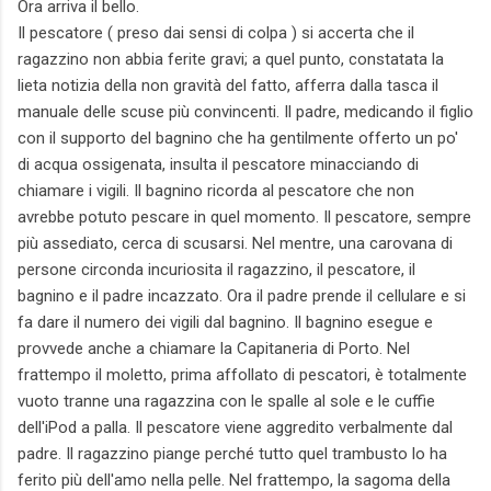
Ora arriva il bello.
Il pescatore ( preso dai sensi di colpa ) si accerta che il
ragazzino non abbia ferite gravi; a quel punto, constatata la
lieta notizia della non gravità del fatto, afferra dalla tasca il
manuale delle scuse più convincenti. Il padre, medicando il figlio
con il supporto del bagnino che ha gentilmente offerto un po'
di acqua ossigenata, insulta il pescatore minacciando di
chiamare i vigili. Il bagnino ricorda al pescatore che non
avrebbe potuto pescare in quel momento. Il pescatore, sempre
più assediato, cerca di scusarsi. Nel mentre, una carovana di
persone circonda incuriosita il ragazzino, il pescatore, il
bagnino e il padre incazzato. Ora il padre prende il cellulare e si
fa dare il numero dei vigili dal bagnino. Il bagnino esegue e
provvede anche a chiamare la Capitaneria di Porto. Nel
frattempo il moletto, prima affollato di pescatori, è totalmente
vuoto tranne una ragazzina con le spalle al sole e le cuffie
dell'iPod a palla. Il pescatore viene aggredito verbalmente dal
padre. Il ragazzino piange perché tutto quel trambusto lo ha
ferito più dell'amo nella pelle. Nel frattempo, la sagoma della