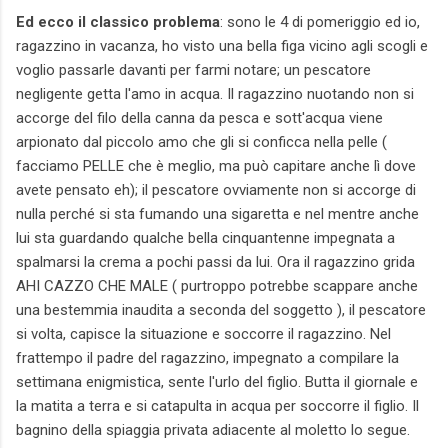
Ed ecco il classico problema
: sono le 4 di pomeriggio ed io,
ragazzino in vacanza, ho visto una bella figa vicino agli scogli e
voglio passarle davanti per farmi notare; un pescatore
negligente getta l'amo in acqua. Il ragazzino nuotando non si
accorge del filo della canna da pesca e sott'acqua viene
arpionato dal piccolo amo che gli si conficca nella pelle (
facciamo PELLE che è meglio, ma può capitare anche lì dove
avete pensato eh); il pescatore ovviamente non si accorge di
nulla perché si sta fumando una sigaretta e nel mentre anche
lui sta guardando qualche bella cinquantenne impegnata a
spalmarsi la crema a pochi passi da lui. Ora il ragazzino grida
AHI CAZZO CHE MALE ( purtroppo potrebbe scappare anche
una bestemmia inaudita a seconda del soggetto ), il pescatore
si volta, capisce la situazione e soccorre il ragazzino. Nel
frattempo il padre del ragazzino, impegnato a compilare la
settimana enigmistica, sente l'urlo del figlio. Butta il giornale e
la matita a terra e si catapulta in acqua per soccorre il figlio. Il
bagnino della spiaggia privata adiacente al moletto lo segue.