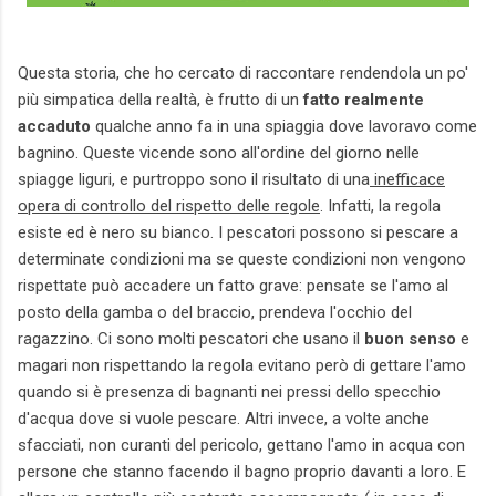
Questa storia, che ho cercato di raccontare rendendola un po'
più simpatica della realtà, è frutto di un
fatto realmente
accaduto
qualche anno fa in una spiaggia dove lavoravo come
bagnino. Queste vicende sono all'ordine del giorno nelle
spiagge liguri, e purtroppo sono il risultato di una
inefficace
opera di controllo del rispetto delle regole
. Infatti, la regola
esiste ed è nero su bianco. I pescatori possono si pescare a
determinate condizioni ma se queste condizioni non vengono
rispettate può accadere un fatto grave: pensate se l'amo al
posto della gamba o del braccio, prendeva l'occhio del
ragazzino. Ci sono molti pescatori che usano il
buon senso
e
magari non rispettando la regola evitano però di gettare l'amo
quando si è presenza di bagnanti nei pressi dello specchio
d'acqua dove si vuole pescare. Altri invece, a volte anche
sfacciati, non curanti del pericolo, gettano l'amo in acqua con
persone che stanno facendo il bagno proprio davanti a loro. E