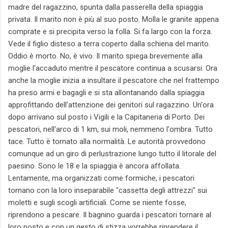
madre del ragazzino, spunta dalla passerella della spiaggia
privata. Il marito non è più al suo posto. Molla le granite appena
comprate e si precipita verso la folla. Si fa largo con la forza.
Vede il figlio disteso a terra coperto dalla schiena del marito.
Oddio è morto. No, è vivo. Il marito spiega brevemente alla
moglie l'accaduto mentre il pescatore continua a scusarsi. Ora
anche la moglie inizia a insultare il pescatore che nel frattempo
ha preso armi e bagagli e si sta allontanando dalla spiaggia
approfittando dell'attenzione dei genitori sul ragazzino. Un'ora
dopo arrivano sul posto i Vigili e la Capitaneria di Porto. Dei
pescatori, nell'arco di 1 km, sui moli, nemmeno l'ombra. Tutto
tace. Tutto è tornato alla normalità. Le autorità provvedono
comunque ad un giro di perlustrazione lungo tutto il litorale del
paesino. Sono le 18 e la spiaggia è ancora affollata.
Lentamente, ma organizzati come formiche, i pescatori
tornano con la loro inseparabile "cassetta degli attrezzi" sui
moletti e sugli scogli artificiali. Come se niente fosse,
riprendono a pescare. Il bagnino guarda i pescatori tornare al
loro posto e con un gesto di stizza vorrebbe riprendere il