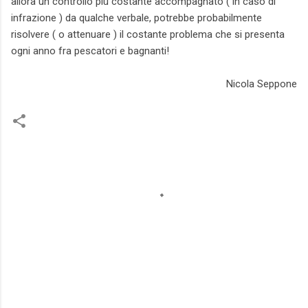
allora un controllo più costante accompagnato ( in caso di
infrazione ) da qualche verbale, potrebbe probabilmente
risolvere ( o attenuare ) il costante problema che si presenta
ogni anno fra pescatori e bagnanti!
Nicola Seppone
C
o
m
m
e
n
t
i